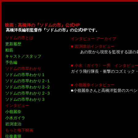
映画：高橋洋の『ソドムの市』公式HP
高橋洋長編初監督作『ソドムの市』の公式HPです。
ソドムの市とは
インタビュー アーカイブ
更新履歴
■ 岩渕達治インタビュー
粗筋
あの世から現世を監視する謎の老人
キャスト／スタッフ
予告編
■ 小水〈ガイラ〉一男 インタビュ
ソドムの市早わかり
ガイラ飛行隊長・衝撃のコズミック・
ソドムの市早わかり１
ソドムの市早わかり２-１
■ 小嶺麗奈インタビュー
ソドムの市早わかり２-２
■小嶺麗奈さんと高橋洋監督のスペシ
ソドムの市早わかり２-３
ソドムの市早わかり３
インタビュー
小嶺麗奈
小水ガイラ
岩渕達治
もっと地下映画
往復書簡