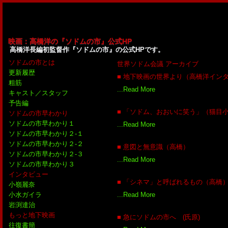
映画：高橋洋の『ソドムの市』公式HP
高橋洋長編初監督作『ソドムの市』の公式HPです。
ソドムの市とは
世界ソドム会議 アーカイブ
更新履歴
■ 地下映画の世界より（高橋洋イン
粗筋
...Read More
キャスト／スタッフ
予告編
■ 「ソドム、おおいに笑う」（猫目
ソドムの市早わかり
ソドムの市早わかり１
...Read More
ソドムの市早わかり２-１
ソドムの市早わかり２-２
■ 意図と無意識（高橋）
ソドムの市早わかり２-３
...Read More
ソドムの市早わかり３
インタビュー
■ 「シネマ」と呼ばれるもの（高橋
小嶺麗奈
...Read More
小水ガイラ
岩渕達治
もっと地下映画
■ 急にソドムの市へ (氏原)
往復書簡