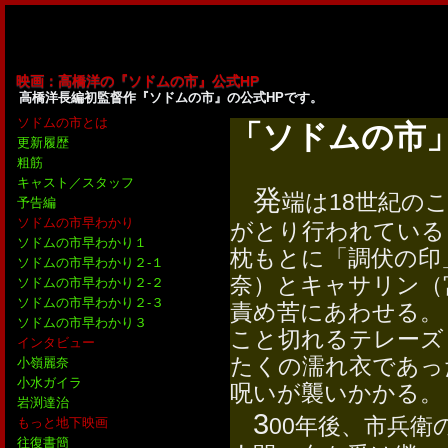
映画：高橋洋の『ソドムの市』公式HP
高橋洋長編初監督作『ソドムの市』の公式HPです。
ソドムの市とは
「ソドムの市
更新履歴
粗筋
キャスト／スタッフ
発
端は18世紀の
予告編
ソドムの市早わかり
がとり行われている
ソドムの市早わかり１
枕もとに「調伏の印
ソドムの市早わかり２-１
奈）とキャサリン（
ソドムの市早わかり２-２
ソドムの市早わかり２-３
責め苦にあわせる。
ソドムの市早わかり３
こと切れるテレーズ
インタビュー
たくの濡れ衣であっ
小嶺麗奈
小水ガイラ
呪いが襲いかかる。
岩渕達治
3
00年後、市兵
もっと地下映画
往復書簡