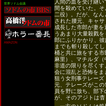
人間の血を受け継い
世界ソドム会議
間を殺めていた。そ
二役）。だが、なん
された腰元、キャサ
成長した市郎が妻を
うあまり大量殺戮を
郎にふりかかり、彼
AMAZON
までも斬り殺してし
桶と共に旅をする市
麻里）、マチルダ（
非道の限りを尽くす
会に混乱と恐怖をま
狙う女刑事テレーズ
元、テレーズがこの
員を野に放ち、部下
が、そのアジトは杳