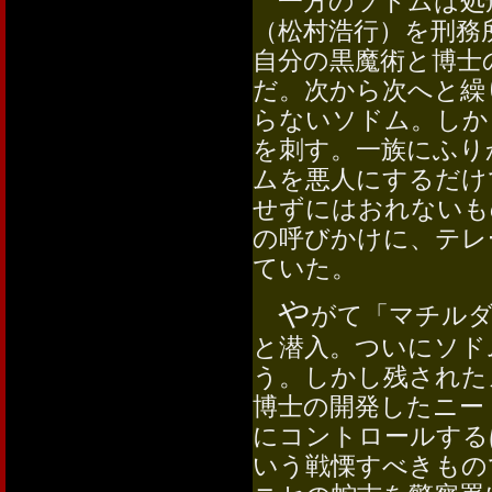
一方のソドムは処
（松村浩行）を刑務
自分の黒魔術と博士
だ。次から次へと繰
らないソドム。しか
を刺す。一族にふり
ムを悪人にするだけ
せずにはおれないも
の呼びかけに、テレ
ていた。
や
がて「マチルダ
と潜入。ついにソド
う。しかし残された
博士の開発したニー
にコントロールする
いう戦慄すべきもの